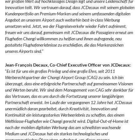
wir großen Wert auf hochklassiges Design legt und unsere Leidenschaft für
Innovation teilt. Wir vertrauen darauf, dass JCDecaux mit seinem globalen
Kundenportfolio an Premium-Marken und seinem umfassenden digitalen
Angebot an unserem Airport auch weiterhin best-in-class Werbung
umsetzen wird. Jetzt, wo der Flugreiseverkehr wieder Fahrt aufnimmt,
freuen wir uns darauf, gemeinsam mit JCDecaux die Passagiere erneut am
Flughafen Changi willkommen zu heißen und ihnen aufregende, neu
gestaltete Flughafenerlebnisse zu erschließen, die das Markenzeichen
unseres Airports sind.
”
Jean-François Decaux, Co-Chief Executive Officer von JCDecaux
:
“
Es ist für uns ein großes Privileg und eine große Ehre, seit 2011
Werberechtspartner der Changi Airport Group (CAG) zu sein. Ich bin
überzeugt, dass eine erfolgreiche Partnerschaft auf gemeinsamen Visionen
und Werten beruht. Wir sind dem Management von CAG sehr dankbar für
das Vertrauen, das es uns durch die Fortsetzung unserer langjährigen
Partnerschaft erweist. Im Laufe der vergangenen 12 Jahre hat JCDecaux
unermüdlich daran gearbeitet, durch Kreativität, Innovation und
Kontinuität ein leistungsstarkes Werbeerlebnis zu schaffen, das einem
Weltklasse-Flughafen wie Changi gerecht wird. Digital-Out-of-Home ist
nach der mobilen digitalen Werbung das am schnellsten wachsende
Medium und JCDecaux hat ein starkes technologisches und
programmatisches Ökosystem aufgebaut, um dieses enorme