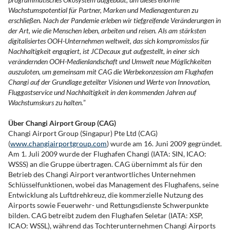
Wachstumspotential für Partner, Marken und Medienagenturen zu
erschließen. Nach der Pandemie erleben wir tiefgreifende Veränderungen in
der Art, wie die Menschen leben, arbeiten und reisen. Als am stärksten
digitalisiertes OOH-Unternehmen weltweit, das sich kompromisslos für
Nachhaltigkeit engagiert, ist JCDecaux gut aufgestellt, in einer sich
verändernden OOH-Medienlandschaft und Umwelt neue Möglichkeiten
auszuloten, um gemeinsam mit CAG die Werbekonzession am Flughafen
Changi auf der Grundlage geteilter Visionen und Werte von Innovation,
Fluggastservice und Nachhaltigkeit in den kommenden Jahren auf
Wachstumskurs zu halten.
”
Über Changi Airport Group (CAG)
Changi Airport Group (Singapur) Pte Ltd (CAG)
(
www.changiairportgroup.com
) wurde am 16. Juni 2009 gegründet.
Am 1. Juli 2009 wurde der Flughafen Changi (IATA: SIN, ICAO:
WSSS) an die Gruppe übertragen. CAG übernimmt als für den
Betrieb des Changi Airport verantwortliches Unternehmen
Schlüsselfunktionen, wobei das Management des Flughafens, seine
Entwicklung als Luftdrehkreuz, die kommerzielle Nutzung des
Airports sowie Feuerwehr- und Rettungsdienste Schwerpunkte
bilden. CAG betreibt zudem den Flughafen Seletar (IATA: XSP,
ICAO: WSSL), während das Tochterunternehmen Changi Airports