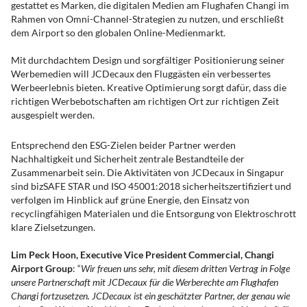
gestattet es Marken, die digitalen Medien am Flughafen Changi im
Rahmen von Omni-Channel-Strategien zu nutzen, und erschließt
dem Airport so den globalen Online-Medienmarkt.
Mit durchdachtem Design und sorgfältiger Positionierung seiner
Werbemedien will JCDecaux den Fluggästen ein verbessertes
Werbeerlebnis bieten. Kreative Optimierung sorgt dafür, dass die
richtigen Werbebotschaften am richtigen Ort zur richtigen Zeit
ausgespielt werden.
Entsprechend den ESG-Zielen beider Partner werden
Nachhaltigkeit und Sicherheit zentrale Bestandteile der
Zusammenarbeit sein. Die Aktivitäten von JCDecaux in Singapur
sind bizSAFE STAR und ISO 45001:2018 sicherheitszertifiziert und
verfolgen im Hinblick auf grüne Energie, den Einsatz von
recyclingfähigen Materialen und die Entsorgung von Elektroschrott
klare Zielsetzungen.
Lim Peck Hoon, Executive Vice President Commercial, Changi
Airport Group
: “
Wir freuen uns sehr, mit diesem dritten Vertrag in Folge
unsere Partnerschaft mit JCDecaux für die Werberechte am Flughafen
Changi fortzusetzen. JCDecaux ist ein geschätzter Partner, der genau wie