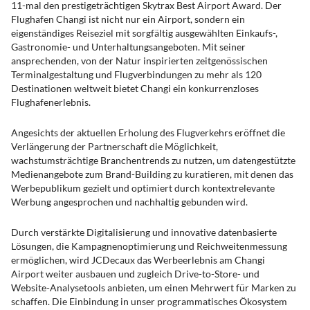
11-mal den prestigeträchtigen Skytrax Best Airport Award. Der
Flughafen Changi ist nicht nur ein Airport, sondern ein
eigenständiges Reiseziel mit sorgfältig ausgewählten Einkaufs-,
Gastronomie- und Unterhaltungsangeboten. Mit seiner
ansprechenden, von der Natur inspirierten zeitgenössischen
Terminalgestaltung und Flugverbindungen zu mehr als 120
Destinationen weltweit bietet Changi ein konkurrenzloses
Flughafenerlebnis.
Angesichts der aktuellen Erholung des Flugverkehrs eröffnet die
Verlängerung der Partnerschaft die Möglichkeit,
wachstumsträchtige Branchentrends zu nutzen, um datengestützte
Medienangebote zum Brand-Building zu kuratieren, mit denen das
Werbepublikum gezielt und optimiert durch kontextrelevante
Werbung angesprochen und nachhaltig gebunden wird.
Durch verstärkte Digitalisierung und innovative datenbasierte
Lösungen, die Kampagnenoptimierung und Reichweitenmessung
ermöglichen, wird JCDecaux das Werbeerlebnis am Changi
Airport weiter ausbauen und zugleich Drive-to-Store- und
Website-Analysetools anbieten, um einen Mehrwert für Marken zu
schaffen. Die Einbindung in unser programmatisches Ökosystem