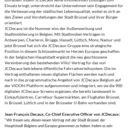
Einsatz bringt, unterstreicht das Unternehmen sein Engagement für
die Verbesserung der städtischen Lebensqualität, wobei es sich an
den Zielen und Vorstellungen der Stadt Brüssel und ihrer Bürger
orientiert.
JCDecaux ist die Nummer eins der Außenwerbung und
Stadtmöblierung in Belgien. Mit Stadtmöbel-Verträgen in
Antwerpen, Charleroi, Brügge, Hasselt, Lüttich, Mons, Namur und
jetzt Brüssel hat sich die JCDecaux-Gruppe eine strategische
Position in diesem Schlüsselmarkt im Herzen Europas geschaffen.
In der belgischen Hauptstadt ergänzt die neu geschlossene
Vereinbarung den bestehenden Villo!-Vertrag für das von
JCDecaux betriebene öffentliche Fahrradverleihsystem. Die im
Vertrag enthaltenen neuen digitalen Flächen werden nach und
nach in das programmatische Angebot von JCDecaux Belgium auf
der VIOOH-Plattform aufgenommen und integriert, wo sie die 900
digitalen JCDecaux-Screens ergänzen, die bereits landesweit in
Einkaufszentren, Carrefour-Supermärkten, am Flughafen Brüssel,
in Brüssel, Lüttich und in der Brüsseler U-Bahn vorhanden sind.
Jean-François Decaux, Co-Chief Executive Officer von JCDecaux:
"
Wir freuen uns, diesen neuen Vertrag mit der Stadt Brüssel, der
Hauptstadt Belgiens und Europas gewonnen zu haben. Indem es sein