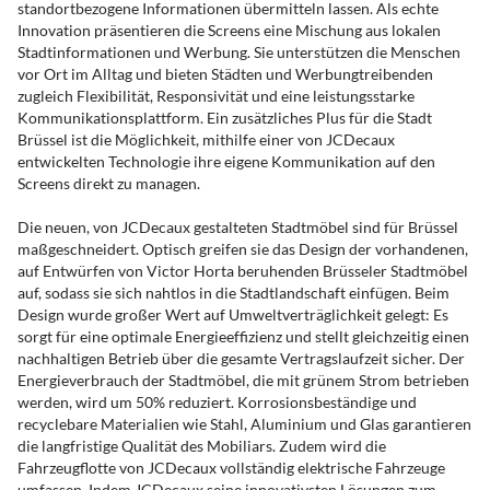
standortbezogene Informationen übermitteln lassen. Als echte
Innovation präsentieren die Screens eine Mischung aus lokalen
Stadtinformationen und Werbung. Sie unterstützen die Menschen
vor Ort im Alltag und bieten Städten und Werbungtreibenden
zugleich Flexibilität, Responsivität und eine leistungsstarke
Kommunikationsplattform. Ein zusätzliches Plus für die Stadt
Brüssel ist die Möglichkeit, mithilfe einer von JCDecaux
entwickelten Technologie ihre eigene Kommunikation auf den
Screens direkt zu managen.
Die neuen, von JCDecaux gestalteten Stadtmöbel sind für Brüssel
maßgeschneidert. Optisch greifen sie das Design der vorhandenen,
auf Entwürfen von Victor Horta beruhenden Brüsseler Stadtmöbel
auf, sodass sie sich nahtlos in die Stadtlandschaft einfügen. Beim
Design wurde großer Wert auf Umweltverträglichkeit gelegt: Es
sorgt für eine optimale Energieeffizienz und stellt gleichzeitig einen
nachhaltigen Betrieb über die gesamte Vertragslaufzeit sicher. Der
Energieverbrauch der Stadtmöbel, die mit grünem Strom betrieben
werden, wird um 50% reduziert. Korrosionsbeständige und
recyclebare Materialien wie Stahl, Aluminium und Glas garantieren
die langfristige Qualität des Mobiliars. Zudem wird die
Fahrzeugflotte von JCDecaux vollständig elektrische Fahrzeuge
umfassen. Indem JCDecaux seine innovativsten Lösungen zum