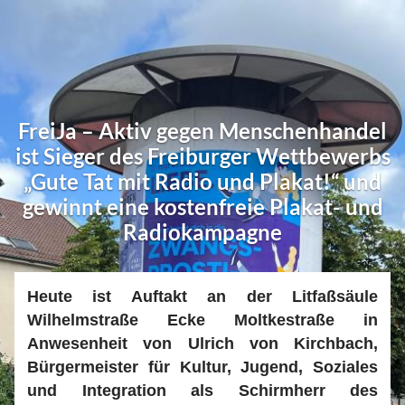
FreiJa – Aktiv gegen Menschenhandel
ist Sieger des Freiburger Wettbewerbs
„Gute Tat mit Radio und Plakat!“ und
gewinnt eine kostenfreie Plakat- und
Radiokampagne
Heute ist Auftakt an der Litfaßsäule
Wilhelmstraße Ecke Moltkestraße in
Anwesenheit von Ulrich von Kirchbach,
Bürgermeister für Kultur, Jugend, Soziales
und Integration als Schirmherr des