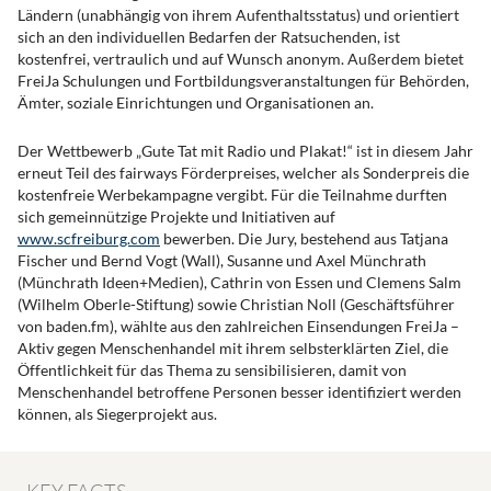
Ländern (unabhängig von ihrem Aufenthaltsstatus) und orientiert
sich an den individuellen Bedarfen der Ratsuchenden, ist
kostenfrei, vertraulich und auf Wunsch anonym. Außerdem bietet
FreiJa Schulungen und Fortbildungsveranstaltungen für Behörden,
Ämter, soziale Einrichtungen und Organisationen an.
Der Wettbewerb „Gute Tat mit Radio und Plakat!“ ist in diesem Jahr
erneut Teil des fairways Förderpreises, welcher als Sonderpreis die
kostenfreie Werbekampagne vergibt. Für die Teilnahme durften
sich gemeinnützige Projekte und Initiativen auf
www.scfreiburg.com
bewerben. Die Jury, bestehend aus Tatjana
Fischer und Bernd Vogt (Wall), Susanne und Axel Münchrath
(Münchrath Ideen+Medien), Cathrin von Essen und Clemens Salm
(Wilhelm Oberle-Stiftung) sowie Christian Noll (Geschäftsführer
von baden.fm), wählte aus den zahlreichen Einsendungen FreiJa –
Aktiv gegen Menschenhandel mit ihrem selbsterklärten Ziel, die
Öffentlichkeit für das Thema zu sensibilisieren, damit von
Menschenhandel betroffene Personen besser identifiziert werden
können, als Siegerprojekt aus.